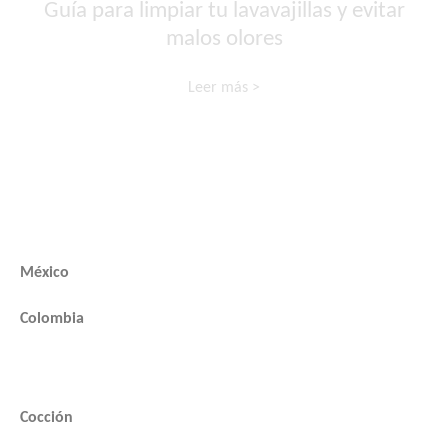
Guía para limpiar tu lavavajillas y evitar
malos olores
Leer más >
GE Profile
México
Colombia
Categorías
Cocción