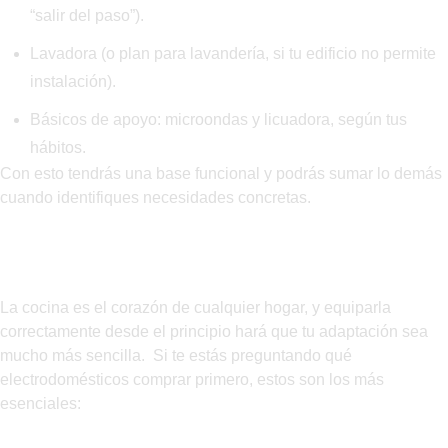
“salir del paso”).
Lavadora (o plan para lavandería, si tu edificio no permite
instalación).
Básicos de apoyo: microondas y licuadora, según tus
hábitos.
Con esto tendrás una base funcional y podrás sumar lo demás
cuando identifiques necesidades concretas.
Electrodomésticos de cocina: los primeros
que debes adquirir
La cocina es el corazón de cualquier hogar, y equiparla
correctamente desde el principio hará que tu adaptación sea
mucho más sencilla. Si te estás preguntando qué
electrodomésticos comprar primero, estos son los más
esenciales:
Refrigerador: el punto de partida