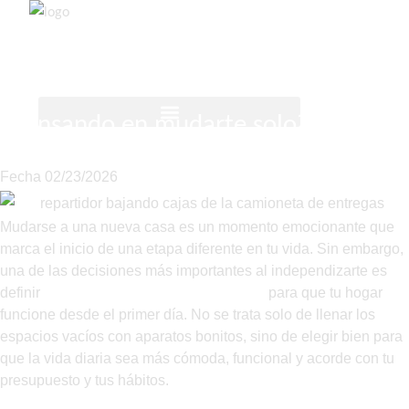
¿Pensando en mudarte solo? Qué
CUIDADO DE LA ROPA
MÁS PARA EL HOGAR
electrodomésticos comprar primero
Fecha
02/23/2026
Mudarse a una nueva casa es un momento emocionante que
marca el inicio de una etapa diferente en tu vida. Sin embargo,
una de las decisiones más importantes al independizarte es
definir
qué electrodomésticos comprar
para que tu hogar
funcione desde el primer día. No se trata solo de llenar los
espacios vacíos con aparatos bonitos, sino de elegir bien para
que la vida diaria sea más cómoda, funcional y acorde con tu
presupuesto y tus hábitos.