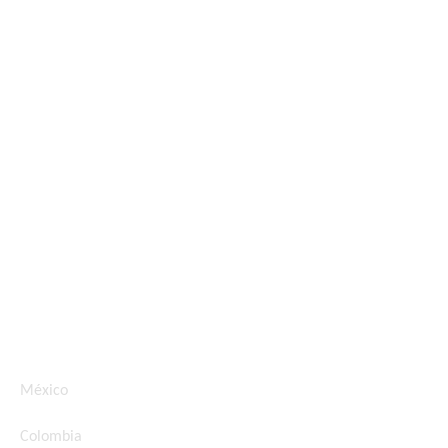
Ver más categorías
Refrigeración
Cuidado de la ropa
Cocción
Mas para el hogar
GE Profile
México
Colombia