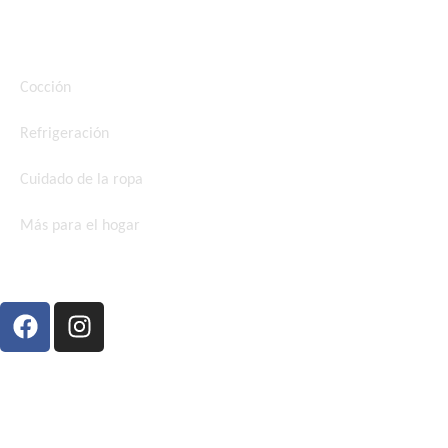
Categorías
Cocción
Refrigeración
Cuidado de la ropa
Más para el hogar
SEAMOS AMIGOS
Copyright 2025 GE Profile. All rights
reserved